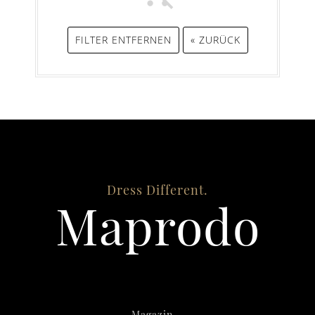
FILTER ENTFERNEN
« ZURÜCK
Dress Different.
Maprodo
Magazin