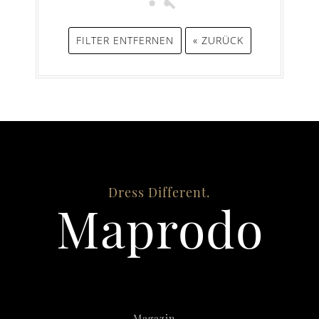
FILTER ENTFERNEN
« ZURÜCK
Dress Different.
Maprodo
Magazin