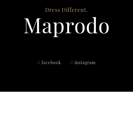
Dress Different.
Maprodo
// facebook
// instagram