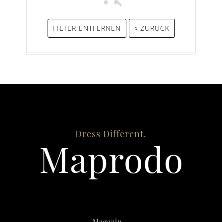
FILTER ENTFERNEN
« ZURÜCK
Dress Different.
Maprodo
Magazin