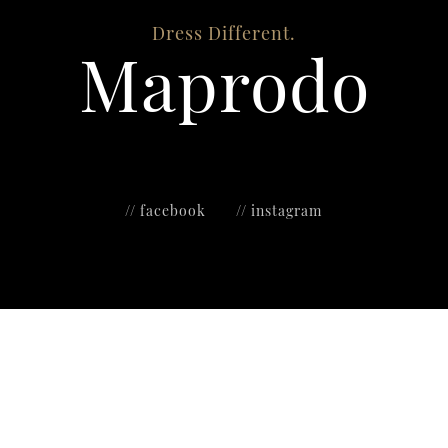
Dress Different.
Maprodo
// facebook
// instagram