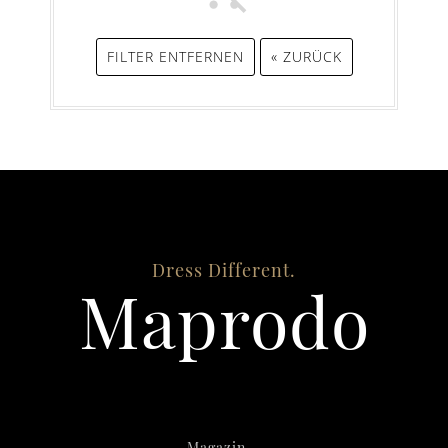
FILTER ENTFERNEN
« ZURÜCK
Dress Different.
Maprodo
Magazin