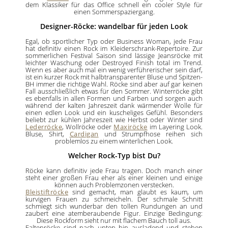
dem Klassiker für das Office schnell ein cooler Style für
einen Sommerspaziergang.
Designer-Röcke: wandelbar für jeden Look
Egal, ob sportlicher Typ oder Business Woman, jede Frau
hat definitiv einen Rock im Kleiderschrank-Repertoire. Zur
sommerlichen Festival Saison sind lässige Jeansröcke mit
leichter Waschung oder Destroyed Finish total im Trend.
Wenn es aber auch mal ein wenig verführerischer sein darf,
ist ein kurzer Rock mit halbtransparenter Bluse und Spitzen-
BH immer die richtige Wahl. Röcke sind aber auf gar keinen
Fall ausschließlich etwas für den Sommer. Winterröcke gibt
es ebenfalls in allen Formen und Farben und sorgen auch
während der kalten Jahreszeit dank wärmender Wolle für
einen edlen Look und ein kuscheliges Gefühl. Besonders
beliebt zur kühlen Jahreszeit wie Herbst oder Winter sind
Lederröcke
, Wollröcke oder
Maxiröcke
im Layering Look.
Bluse, Shirt,
Cardigan
und Strumpfhose reihen sich
problemlos zu einem winterlichen Look.
Welcher Rock-Typ bist Du?
Röcke kann definitiv jede Frau tragen. Doch manch einer
steht einer großen Frau eher als einer kleinen und einige
können auch Problemzonen verstecken.
Bleistiftröcke
sind gemacht, man glaubt es kaum, um
kurvigen Frauen zu schmeicheln. Der schmale Schnitt
schmiegt sich wunderbar den tollen Rundungen an und
zaubert eine atemberaubende Figur. Einzige Bedingung:
Diese Rockform sieht nur mit flachem Bauch toll aus.
Faltenröcke sind nach unten hin ausladend und stehen