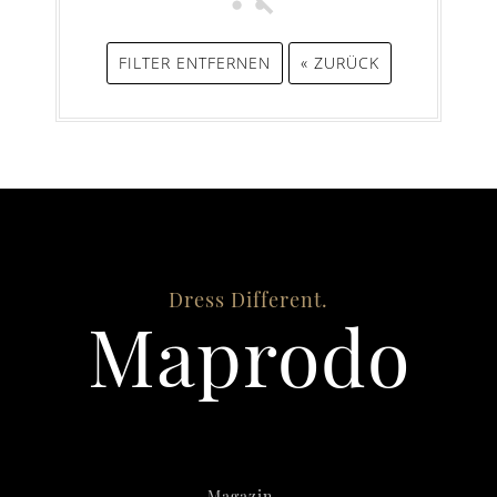
FILTER ENTFERNEN
« ZURÜCK
Dress Different.
Maprodo
Magazin