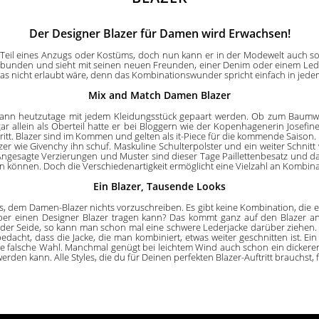
Der Designer Blazer für Damen wird Erwachsen!
n Teil eines Anzugs oder Kostüms, doch nun kann er in der Modewelt auch sol
ebunden und sieht mit seinen neuen Freunden, einer Denim oder einem Leder
 was nicht erlaubt wäre, denn das Kombinationswunder spricht einfach in jedem 
Mix and Match Damen Blazer
kann heutzutage mit jedem Kleidungsstück gepaart werden. Ob zum Baumwo
gar allein als Oberteil hatte er bei Bloggern wie der Kopenhagenerin Josef
itt. Blazer sind im Kommen und gelten als it-Piece für die kommende Saison.
azer wie Givenchy ihn schuf. Maskuline Schulterpolster und ein weiter Schnitt
 Angesagte Verzierungen und Muster sind dieser Tage Paillettenbesatz und das
in können. Doch die Verschiedenartigkeit ermöglicht eine Vielzahl an Kombin
Ein Blazer, Tausende Looks
es, dem Damen-Blazer nichts vorzuschreiben. Es gibt keine Kombination, die ei
r einen Designer Blazer tragen kann? Das kommt ganz auf den Blazer an.
oder Seide, so kann man schon mal eine schwere Lederjacke darüber ziehen.
edacht, dass die Jacke, die man kombiniert, etwas weiter geschnitten ist. E
ne falsche Wahl. Manchmal genügt bei leichtem Wind auch schon ein dickere
erden kann. Alle Styles, die du für Deinen perfekten Blazer-Auftritt brauchst