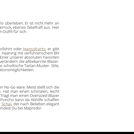
o überleben. Er ist nicht mehr an
rock, ebenso fabelhaft aus. Hier
Outfit für sich.
llshirt oder
Jeansshorts
, er gibt
ine Haaning mit verführerischem BH
 Einer unserer absoluten Favoriten
 verändern die altbekannte Blazer-
 schottische Tartan-Muster. Stile,
ationsmöglichkeiten.
n No-Go wäre. Meist stellt sich die
 Hat man einen schmalen, leicht
 Trägt man einen Oversized-Blazer
in Poncho kann da Abhilfe schaffen
r
Schal
, der nach Belieben elegant
, findest Du bei Maprodo!