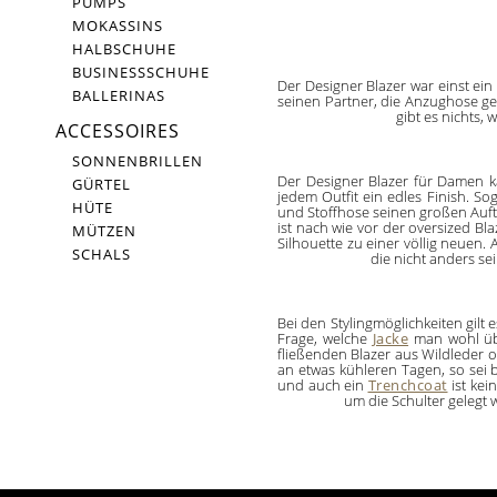
PUMPS
MOKASSINS
HALBSCHUHE
BUSINESSSCHUHE
Der Designer Blazer war einst ei
BALLERINAS
seinen Partner, die Anzughose g
gibt es nichts,
ACCESSOIRES
SONNENBRILLEN
Der Designer Blazer für Damen 
GÜRTEL
jedem Outfit ein edles Finish. So
HÜTE
und Stoffhose seinen großen Auftr
ist nach wie vor der oversized Bl
MÜTZEN
Silhouette zu einer völlig neuen.
SCHALS
die nicht anders se
Bei den Stylingmöglichkeiten gilt 
Frage, welche
Jacke
man wohl übe
fließenden Blazer aus Wildleder 
an etwas kühleren Tagen, so sei b
und auch ein
Trenchcoat
ist kei
um die Schulter gelegt w